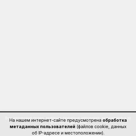
Все авторские права, включая смежные авторские, сохраняются за
На нашем интернет-сайте предусмотрена
обработка
правообладателями
метаданных пользователей
(файлов cookie, данных
Создание сайтов Симферополь
об IP-адресе и местоположении).
Продвижение сайтов Симферополь