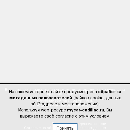
Все авторские права, включая смежные авторские, сохраняются за
На нашем интернет-сайте предусмотрена
обработка
правообладателями
метаданных пользователей
(файлов cookie, данных
Создание сайтов Симферополь
об IP-адресе и местоположении).
Продвижение сайтов Симферополь
Используя web-ресурс
mycar-cadillac.ru
, Вы
выражаете своё согласие с этим условием.
Политика конфиденциальности
Согласие на обработку персональных данных
Принять